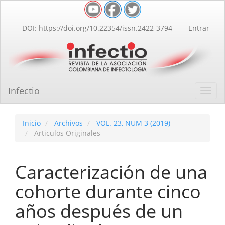
Navegación
principal
Contenido
DOI: https://doi.org/10.22354/issn.2422-3794
Entrar
principal
Barra
lateral
Infectio
Toggl
navig
Inicio
Archivos
VOL. 23, NUM 3 (2019)
Articulos Originales
Caracterización de una
cohorte durante cinco
años después de un