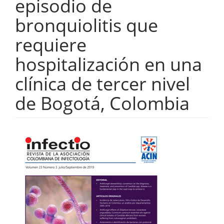
episodio de
bronquiolitis que
requiere
hospitalización en una
clínica de tercer nivel
de Bogotá, Colombia
Barra
lateral
del
artículo