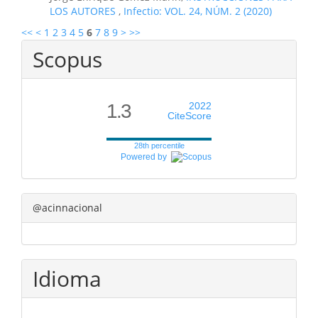
LOS AUTORES
,
Infectio: VOL. 24, NÚM. 2 (2020)
<<
<
1
2
3
4
5
6
7
8
9
>
>>
Scopus
1.3
2022
CiteScore
28th percentile
Powered by
@acinnacional
Idioma