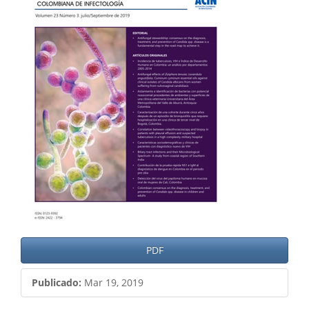
del
artículo
PDF
Publicado:
Mar 19, 2019