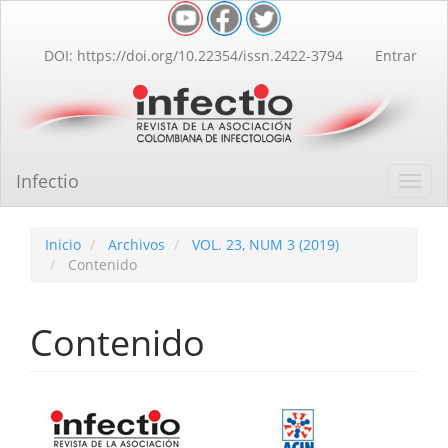
Navegación
principal
Contenido
DOI: https://doi.org/10.22354/issn.2422-3794
Entrar
principal
Barra
lateral
Infectio
Toggl
navig
Inicio
Archivos
VOL. 23, NUM 3 (2019)
Contenido
Contenido
Barra
lateral