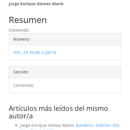
Contenido
Jorge Enrique Gómez Marín
principal
Resumen
del
Contenido
artículo
Detalles
Número
del
VOL. 23, NUM 3 (2019)
artículo
Sección
Contenido
Artículos más leídos del mismo
autor/a
Jorge Enrique Gómez Marín,
Bandera
,
Infectio: VOL.