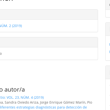
ulo
les
 NÚM. 2 (2019)
ulo
o
o autor/a
ctio: VOL. 23, NÚM. 4 (2019)
ina, Sandra Oviedo Ariza, Jorge Enrique Gómez Marín, Pio
diferentes estrategias diagnósticas para detección de