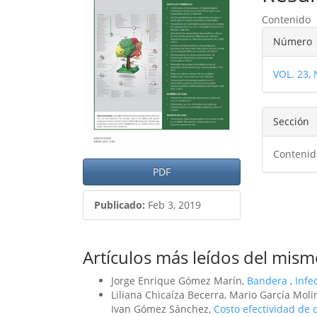
del
del
Contenido
artículo
artíc
Detal
Número
del
VOL. 23,
artíc
Sección
Contenid
PDF
Publicado:
Feb 3, 2019
Artículos más leídos del mism
Jorge Enrique Gómez Marín,
Bandera
,
Infe
Liliana Chicaíza Becerra, Mario García Mol
Ivan Gómez Sánchez,
Costo efectividad de 