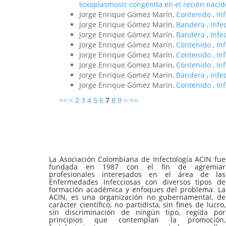
toxoplasmosis congénita en el recién naci
Jorge Enrique Gómez Marín,
Contenido
,
In
Jorge Enrique Gómez Marín,
Bandera
,
Infe
Jorge Enrique Gómez Marín,
Bandera
,
Infe
Jorge Enrique Gómez Marín,
Contenido
,
In
Jorge Enrique Gómez Marín,
Contenido
,
In
Jorge Enrique Gomez Marin,
Contenido
,
In
Jorge Enrique Gomez Marin,
Bandera
,
Infe
Jorge Enrique Gómez Marín,
Contenido
,
In
<<
<
2
3
4
5
6
7
8
9
>
>>
La Asociación Colombiana de Infectología ACIN fue
fundada en 1987 con el fin de agremiar
profesionales interesados en el área de las
Enfermedades Infecciosas con diversos tipos de
formación académica y enfoques del problema. La
ACIN, es una organización no gubernamental, de
carácter científico, no partidista, sin fines de lucro,
sin discriminación de ningún tipo, regida por
principios que contemplan la promoción,