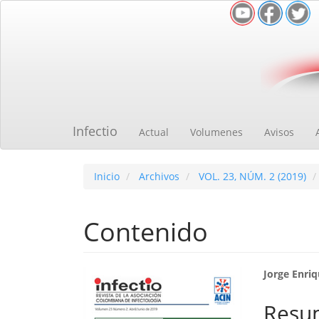
Navegación
principal
Contenido
principal
Barra
lateral
Infectio
Actual
Volumenes
Avisos
Inicio
Archivos
VOL. 23, NÚM. 2 (2019)
Contenido
Barra
Cont
Jorge Enri
lateral
princ
Resu