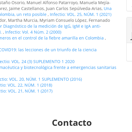
staño Osorio, Manuel Alfonso Patarroyo, Manuela Mejía-
arez, Jaime Castellanos, Juan Carlos Sepúlveda-Arias,
Una
olombia, un reto posible
,
Infectio: VOL. 25, NÚM. 1 (2021)
dor, Martha Murcia, Myriam Consuelo López, Fernanado
r Diagnóstico de la medición de IgG, IgM e IgA anti-
H.
,
Infectio: Vol. 4 Núm. 2 (2000)
oneros en el control de la fiebre amarilla en Colombia
,
OVID19: las lecciones de un triunfo de la ciencia
fectio: VOL. 24 (3) SUPLEMENTO 1 2020
acéutica y biotecnológica frente a emergencias sanitarias
ectio: VOL. 20, NÚM. 1 SUPLEMENTO (2016)
ctio: VOL. 22, NÚM. 1 (2018)
ctio: VOL. 21, NÚM. 1 (2017)
Contacto