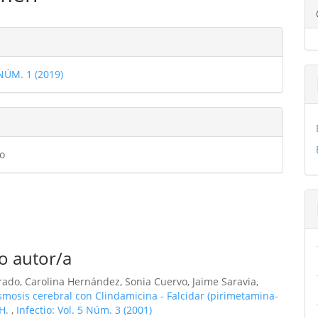
ulo
les
 NÚM. 1 (2019)
ulo
o
o autor/a
ado, Carolina Hernández, Sonia Cuervo, Jaime Saravia,
smosis cerebral con Clindamicina - Falcidar (pirimetamina-
IH.
,
Infectio: Vol. 5 Núm. 3 (2001)