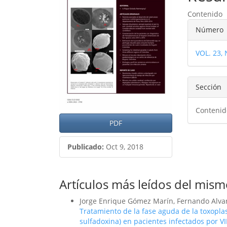
del
del
Contenido
artículo
artíc
Detal
Número
del
VOL. 23,
artíc
Sección
Contenid
PDF
Publicado:
Oct 9, 2018
Artículos más leídos del mism
Jorge Enrique Gómez Marín, Fernando Alvar
Tratamiento de la fase aguda de la toxopla
sulfadoxina) en pacientes infectados por V