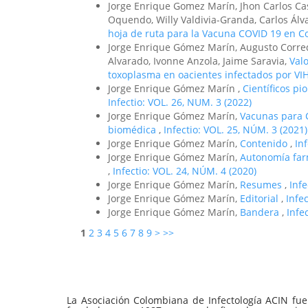
Jorge Enrique Gomez Marín, Jhon Carlos Ca
Oquendo, Willy Valdivia-Granda, Carlos Álv
hoja de ruta para la Vacuna COVID 19 en C
Jorge Enrique Gómez Marín, Augusto Corre
Alvarado, Ivonne Anzola, Jaime Saravia,
Valo
toxoplasma en oacientes infectados por VI
Jorge Enrique Gómez Marín ,
Científicos pi
Infectio: VOL. 26, NUM. 3 (2022)
Jorge Enrique Gómez Marín,
Vacunas para C
biomédica
,
Infectio: VOL. 25, NÚM. 3 (2021)
Jorge Enrique Gómez Marín,
Contenido
,
In
Jorge Enrique Gómez Marín,
Autonomía farm
,
Infectio: VOL. 24, NÚM. 4 (2020)
Jorge Enrique Gómez Marín,
Resumes
,
Inf
Jorge Enrique Gómez Marín,
Editorial
,
Infe
Jorge Enrique Gómez Marín,
Bandera
,
Infe
1
2
3
4
5
6
7
8
9
>
>>
La Asociación Colombiana de Infectología ACIN fue