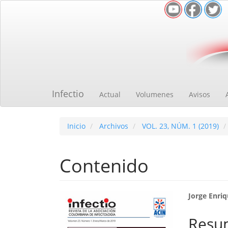
Navegación
principal
Contenido
principal
Barra
lateral
Infectio
Actual
Volumenes
Avisos
Inicio
Archivos
VOL. 23, NÚM. 1 (2019)
Contenido
Barra
Cont
Jorge Enri
lateral
princ
Resu