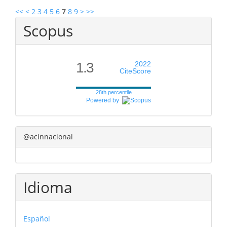
<<
<
2
3
4
5
6
7
8
9
>
>>
Scopus
1.3
2022
CiteScore
28th percentile
Powered by
@acinnacional
Idioma
Español