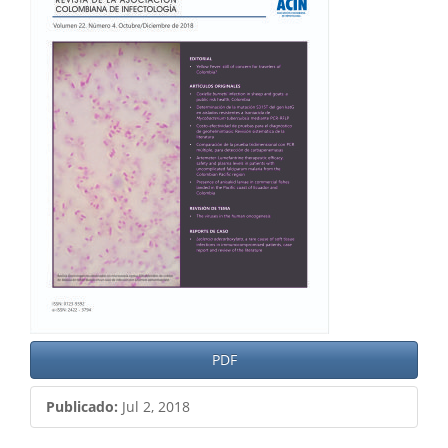
del
artículo
PDF
Publicado:
Jul 2, 2018