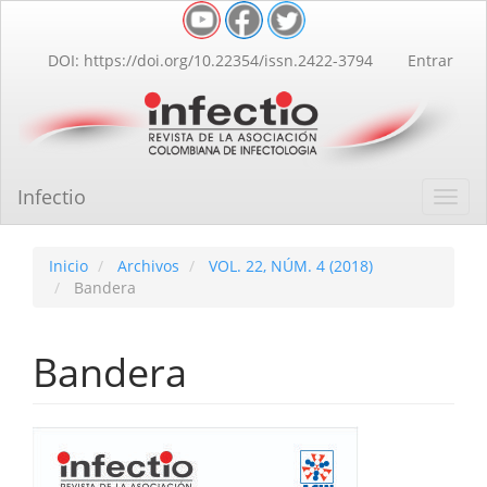
Navegación
principal
Contenido
DOI: https://doi.org/10.22354/issn.2422-3794
Entrar
principal
Barra
lateral
Infectio
Toggl
navig
Inicio
Archivos
VOL. 22, NÚM. 4 (2018)
Bandera
Bandera
Barra
lateral