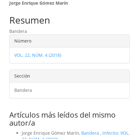
Contenido
Jorge Enrique Gómez Marín
principal
Resumen
del
Bandera
artículo
Detalles
Número
del
VOL. 22, NÚM. 4 (2018)
artículo
Sección
Bandera
Artículos más leídos del mismo
autor/a
Jorge Enrique Gómez Marín,
Bandera
,
Infectio: VOL.