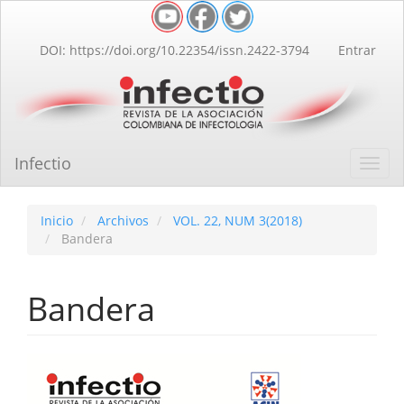
Navegación
principal
Contenido
DOI: https://doi.org/10.22354/issn.2422-3794
Entrar
principal
Barra
lateral
Infectio
Toggl
navig
Inicio
Archivos
VOL. 22, NUM 3(2018)
Bandera
Bandera
Barra
lateral