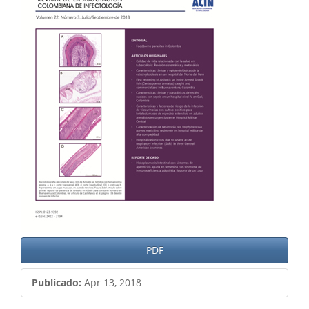
del
artículo
PDF
Publicado:
Apr 13, 2018