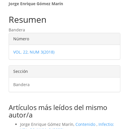
Contenido
Jorge Enrique Gómez Marín
principal
Resumen
del
Bandera
artículo
Detalles
Número
del
VOL. 22, NUM 3(2018)
artículo
Sección
Bandera
Artículos más leídos del mismo
autor/a
Jorge Enrique Gómez Marín,
Contenido
,
Infectio: