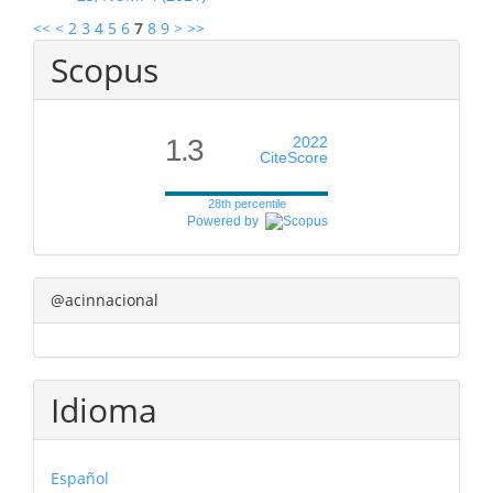
<<
<
2
3
4
5
6
7
8
9
>
>>
Scopus
1.3
2022
CiteScore
28th percentile
Powered by
@acinnacional
Idioma
Español