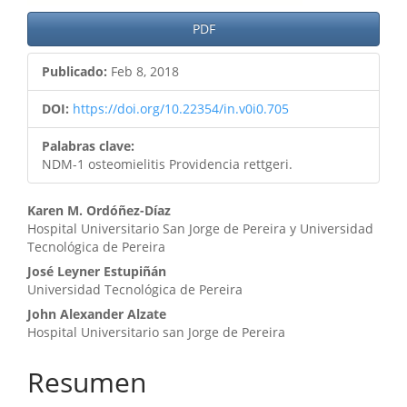
PDF
Publicado:
Feb 8, 2018
DOI:
https://doi.org/10.22354/in.v0i0.705
Palabras clave:
NDM-1 osteomielitis Providencia rettgeri.
Contenido
Karen M. Ordóñez-Díaz
Hospital Universitario San Jorge de Pereira y Universidad
principal
Tecnológica de Pereira
del
José Leyner Estupiñán
Universidad Tecnológica de Pereira
artículo
John Alexander Alzate
Hospital Universitario san Jorge de Pereira
Resumen