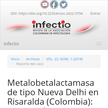
Navegación
principal
Contenido
DOI: https://doi.org/10.22354/issn.2422-3794
Entrar
principal
Barra
lateral
Infectio
Toggl
navig
Inicio
Archivos
VOL. 22, NÚM. 1 (2018)
Reporte del caso
Metalobetalactamasa
de tipo Nueva Delhi en
Risaralda (Colombia):