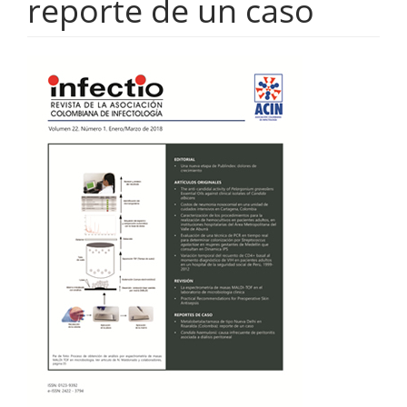
reporte de un caso
Barra
lateral
del
artículo