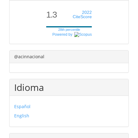
1.3
2022
CiteScore
28th percentile
Powered by
@acinnacional
Idioma
Español
English