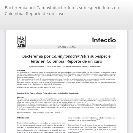
Volver
Bacteremia por Campylobacter fetus subespecie fetus en
a
Colombia: Reporte de un caso
los
detalles
del
De
De
artículo
PD