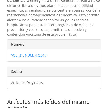
Conclusión:
la emergencia de resistencia a colistina no se
circunscribe a un grupo etario ni a una comorbilidad
específica; sin embargo, se concentra en países donde la
resistencia a carbapenémicos es endémica. Esto permite
alertar a las autoridades sanitarias y a los centros
hospitalarios para establecer programas de vigilancia,
prevención y control que permiten la detección y
contención oportuna de esta problemática
Detalles
Número
del
VOL. 21, NÚM. 4 (2017)
artículo
Sección
Articulos Originales
Artículos más leídos del mismo
autor/a