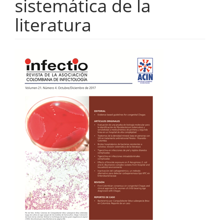
sistemática de la
literatura
Barra
lateral
del
artículo