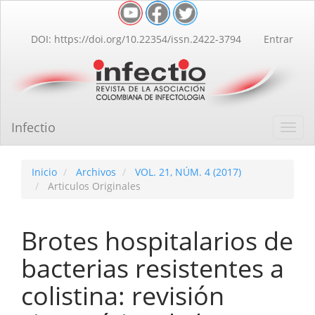
Navegación
principal
Contenido
DOI: https://doi.org/10.22354/issn.2422-3794
Entrar
principal
Barra
lateral
Infectio
Toggl
navig
Inicio
Archivos
VOL. 21, NÚM. 4 (2017)
Articulos Originales
Brotes hospitalarios de
bacterias resistentes a
colistina: revisión