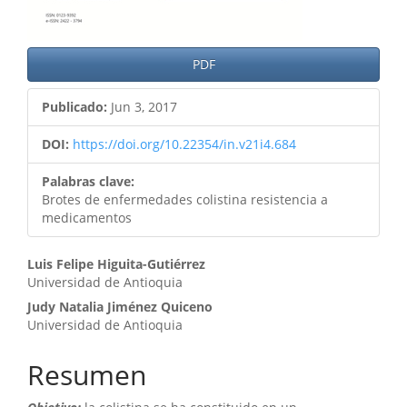
PDF
Publicado:
Jun 3, 2017
DOI:
https://doi.org/10.22354/in.v21i4.684
Palabras clave:
Brotes de enfermedades colistina resistencia a
medicamentos
Contenido
Luis Felipe Higuita-Gutiérrez
Universidad de Antioquia
principal
Judy Natalia Jiménez Quiceno
del
Universidad de Antioquia
artículo
Resumen