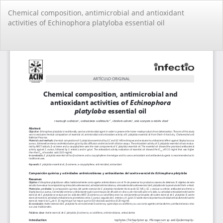
Volver
Chemical composition, antimicrobial and antioxidant
a
activities of Echinophora platyloba essential oil
los
detalles
del
De
De
artículo
PD