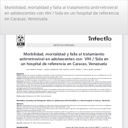
Volver
Morbilidad, mortalidad y falla al tratamiento antirretroviral
a
en adolescentes con VIH / Sida en un hospital de referencia
los
en Caracas, Venezuela
detalles
del
artículo
De
De
PD