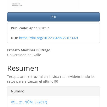
PDF
Publicado:
Apr 10, 2017
DOI:
https://doi.org/10.22354/in.v21i3.669
Contenido
Ernesto Martínez Buitrago
Universidad del Valle
principal
del
Resumen
artículo
Terapia antirretroviral en la vida real: evidenciando los
retos para alcanzar el último 90
Detalles
Número
del
VOL. 21, NÚM. 3 (2017)
artículo