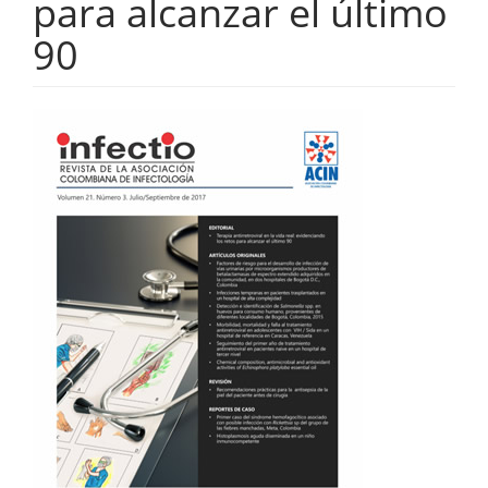
para alcanzar el último
90
Barra
lateral
del
artículo