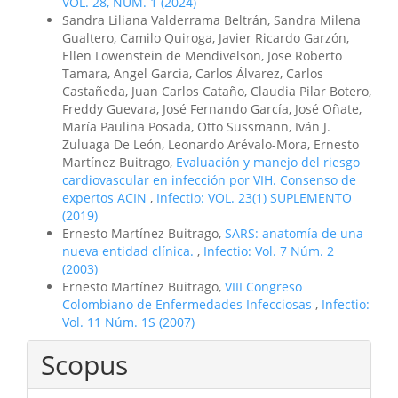
VOL. 28, NUM. 1 (2024)
Sandra Liliana Valderrama Beltrán, Sandra Milena
Gualtero, Camilo Quiroga, Javier Ricardo Garzón,
Ellen Lowenstein de Mendivelson, Jose Roberto
Tamara, Angel Garcia, Carlos Álvarez, Carlos
Castañeda, Juan Carlos Cataño, Claudia Pilar Botero,
Freddy Guevara, José Fernando García, José Oñate,
María Paulina Posada, Otto Sussmann, Iván J.
Zuluaga De León, Leonardo Arévalo-Mora, Ernesto
Martínez Buitrago,
Evaluación y manejo del riesgo
cardiovascular en infección por VIH. Consenso de
expertos ACIN
,
Infectio: VOL. 23(1) SUPLEMENTO
(2019)
Ernesto Martínez Buitrago,
SARS: anatomía de una
nueva entidad clínica.
,
Infectio: Vol. 7 Núm. 2
(2003)
Ernesto Martínez Buitrago,
VIII Congreso
Colombiano de Enfermedades Infecciosas
,
Infectio:
Vol. 11 Núm. 1S (2007)
Scopus