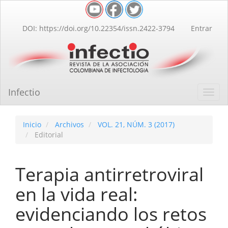
Navegación
principal
Contenido
DOI: https://doi.org/10.22354/issn.2422-3794
Entrar
principal
Barra
lateral
Infectio
Toggl
navig
Inicio
Archivos
VOL. 21, NÚM. 3 (2017)
Editorial
Terapia antirretroviral
en la vida real:
evidenciando los retos