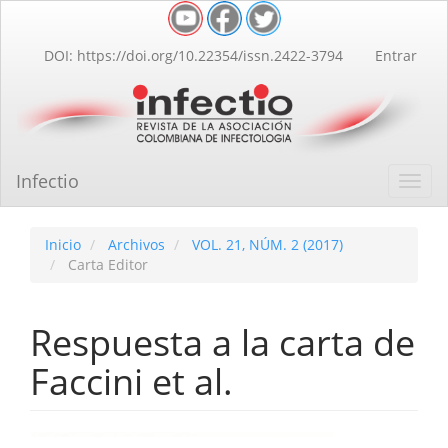
Navegación
principal
Contenido
DOI: https://doi.org/10.22354/issn.2422-3794
Entrar
principal
Barra
lateral
Infectio
Toggl
navig
Inicio
Archivos
VOL. 21, NÚM. 2 (2017)
Carta Editor
Respuesta a la carta de
Faccini et al.
Barra