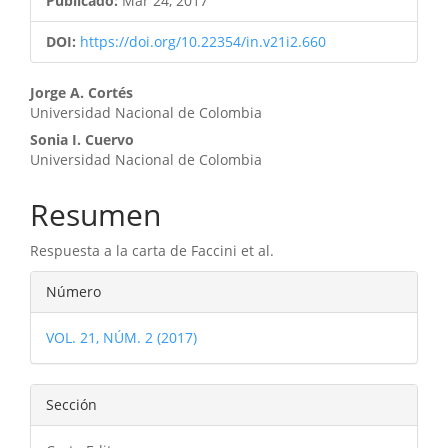
Publicado:
Mar 24, 2017
DOI:
https://doi.org/10.22354/in.v21i2.660
Contenido
Jorge A. Cortés
Universidad Nacional de Colombia
principal
Sonia I. Cuervo
del
Universidad Nacional de Colombia
artículo
Resumen
Respuesta a la carta de Faccini et al.
Detalles
Número
del
VOL. 21, NÚM. 2 (2017)
artículo
Sección