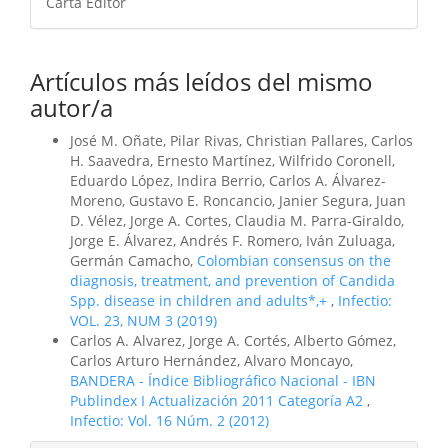
Carta Editor
Artículos más leídos del mismo
autor/a
José M. Oñate, Pilar Rivas, Christian Pallares, Carlos
H. Saavedra, Ernesto Martínez, Wilfrido Coronell,
Eduardo López, Indira Berrio, Carlos A. Álvarez-
Moreno, Gustavo E. Roncancio, Janier Segura, Juan
D. Vélez, Jorge A. Cortes, Claudia M. Parra-Giraldo,
Jorge E. Álvarez, Andrés F. Romero, Iván Zuluaga,
Germán Camacho,
Colombian consensus on the
diagnosis, treatment, and prevention of Candida
Spp. disease in children and adults*,+
,
Infectio:
VOL. 23, NUM 3 (2019)
Carlos A. Alvarez, Jorge A. Cortés, Alberto Gómez,
Carlos Arturo Hernández, Alvaro Moncayo,
BANDERA - Índice Bibliográfico Nacional - IBN
Publindex I Actualización 2011 Categoría A2
,
Infectio: Vol. 16 Núm. 2 (2012)