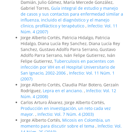
Damián, Julio Gómez, María Mercede González,
Gabriel Torres,
Guía integral de estudio y manejo
de casos y sus contactos para enfermedad similar a
influenza, incluido el diagnóstico y el manejo
clìnico, profiláctico y terapéutico
,
Infectio: Vol. 11
Núm. 4 (2007)
Jorge Alberto Cortés, Patricia Hidalgo, Patricia
Hidalgo, Diana Lucía Rey Sanchez, Diana Lucía Rey
Sanchez, Gustavo Adolfo Parra Serrano, Gustavo
Adolfo Parra Serrano, Iván Felipe Gutierrez, Iván
Felipe Gutierrez,
Tuberculosis en pacientes con
infección por VIH en el Hospital Universitario de
San Ignacio, 2002-2006
,
Infectio: Vol. 11 Núm. 1
(2007)
Jorge Alberto Cortés, Claudia Pilar Botero, Gerzaín
Rodríguez,
Lepra en el anciano.
,
Infectio: Vol. 12
Núm. 4 (2008)
Carlos Arturo Álvarez, Jorge Alberto Cortés,
Producción en investigación, un reto cada vez
mayor.
,
Infectio: Vol. 7 Núm. 4 (2003)
Jorge Alberto Cortés,
Micosis en Colombia, un
momento para discutir sobre el tema
,
Infectio: Vol.
14 Núm. 2S (2010)