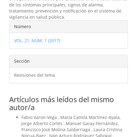
de los síntomas principales, signos de alarma,
tratamiento, prevención y notificación en el sistema de
vigilancia en salud pública.
Detalles
Número
del
VOL. 21, NÚM. 1 (2017)
artículo
Sección
Revisiones del tema
Artículos más leídos del mismo
autor/a
Fabio Varon-Vega , María Camila Martínez-Ayala,
Jorge Alberto Cortés , Manuel Garay-Fernández,
Francisco José Molina Saldarriaga , Laura Cristina
Nocua-Baez , Iván Arturo Rodríguez Sabogal ,