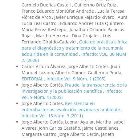
Carmelo Dueñas Castell , Guillermo Ortiz Ruiz ,
Franco Eduardo Montúfar Andrade , Lucila Teresa
Flórez de Arco , Javier Enrique Fajardo-Rivero , Aura
Lucia Leal Castro , Eduardo Andrés Tuta Quintero,
María Pérez-Restrepo , Jonathan Orlando Palacios
Rojas , Martha Herrera , Dina Grajales , Luis
Fernando Giraldo-Cadavid ,
Guía de práctica clínica
para el diagnóstico y tratamiento de la neumonía
adquirida en la comunidad
,
Infectio: VOL. 30 NUM
2. (2026)
Carlos Arturo Álvarez, Jorge Alberto Cortés, Juan
Manuel Lozano, Alberto Gómez, Guillermo Prada,
EDITORIAL
,
Infectio: Vol. 9 Núm. 1 (2005)
Jorge Alberto Cortés,
Fraude, la transparencia de la
investigación y la publicación científica
,
Infectio:
Vol. 9 Núm. 4 (2005)
Jorge Alberto Cortés,
Resistencia en
enterobacterias: evolución, enzimas y ambiente
,
Infectio: Vol. 15 Núm. 3 (2011)
Jorge Alberto Cortés, Leonar Aguiar, Martha Isabel
Álvarez, John Carlos Castaño, Jaime Castellanos,
Margarita Castro, Jorge Alberto Cerón, Janeth