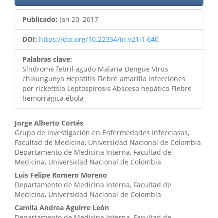
Publicado:
Jan 20, 2017
DOI:
https://doi.org/10.22354/in.v21i1.640
Palabras clave:
Síndrome febril agudo Malaria Dengue Virus
chikungunya Hepatitis Fiebre amarilla Infecciones
por rickettsia Leptospirosis Absceso hepático Fiebre
hemorrágica ébola
Contenido
Jorge Alberto Cortés
Grupo de Investigación en Enfermedades Infecciosas,
principal
Facultad de Medicina, Universidad Nacional de Colombia
Departamento de Medicina Interna, Facultad de
del
Medicina, Universidad Nacional de Colombia
artículo
Luis Felipe Romero Moreno
Departamento de Medicina Interna, Facultad de
Medicina, Universidad Nacional de Colombia
Camila Andrea Aguirre León
Departamento de Medicina Interna, Facultad de