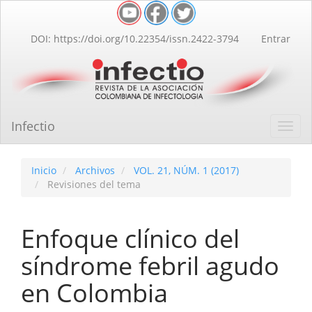
Navegación
principal
Contenido
DOI: https://doi.org/10.22354/issn.2422-3794
Entrar
principal
Barra
lateral
Infectio
Toggl
navig
Inicio
Archivos
VOL. 21, NÚM. 1 (2017)
Revisiones del tema
Enfoque clínico del
síndrome febril agudo
en Colombia