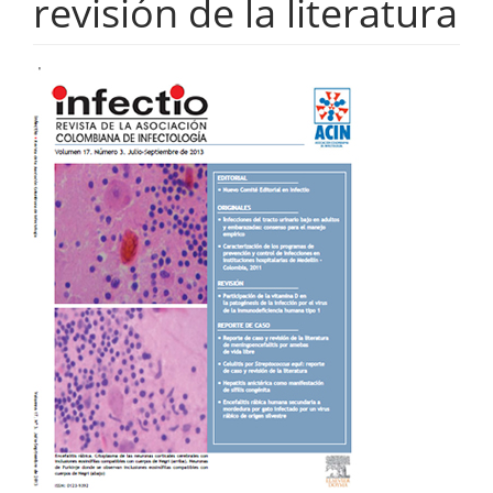
revisión de la literatura
Barra
lateral
del
artículo