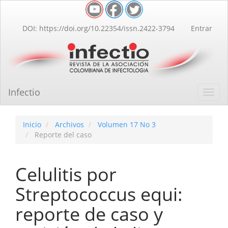
Navegación
principal
Contenido
DOI: https://doi.org/10.22354/issn.2422-3794
Entrar
principal
Barra
lateral
Infectio
Toggl
navig
Inicio
Archivos
Volumen 17 No 3
Reporte del caso
Celulitis por
Streptococcus equi:
reporte de caso y