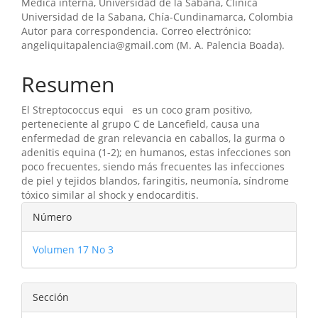
Médica interna, Universidad de la Sabana, Clínica
Universidad de la Sabana, Chía-Cundinamarca, Colombia
Autor para correspondencia. Correo electrónico:
angeliquitapalencia@gmail.com (M. A. Palencia Boada).
Resumen
El Streptococcus equi es un coco gram positivo,
perteneciente al grupo C de Lancefield, causa una
enfermedad de gran relevancia en caballos, la gurma o
adenitis equina (1-2); en humanos, estas infecciones son
poco frecuentes, siendo más frecuentes las infecciones
de piel y tejidos blandos, faringitis, neumonía, síndrome
tóxico similar al shock y endocarditis.
Detalles
Número
del
Volumen 17 No 3
artículo
Sección