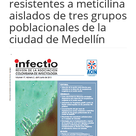
resistentes a meticilina
aislados de tres grupos
poblacionales de la
ciudad de Medellín
Barra
lateral
del
artículo