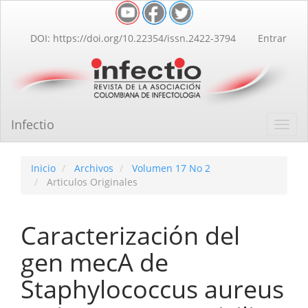
Navegación
principal
Contenido
DOI: https://doi.org/10.22354/issn.2422-3794
Entrar
principal
Barra
lateral
Infectio
Toggl
navig
Inicio
Archivos
Volumen 17 No 2
Articulos Originales
Caracterización del
gen mecA de
Staphylococcus aureus