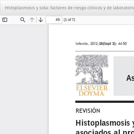
Volver
Histoplasmosis y sida: factores de riesgo clínicos y de laborato
a
los
detalles
del
artículo