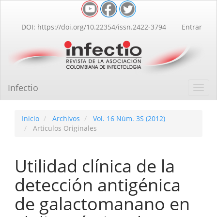
Navegación
principal
Contenido
DOI: https://doi.org/10.22354/issn.2422-3794
Entrar
principal
Barra
lateral
Infectio
Toggl
navig
Inicio
Archivos
Vol. 16 Núm. 3S (2012)
Articulos Originales
Utilidad clínica de la
detección antigénica
de galactomanano en