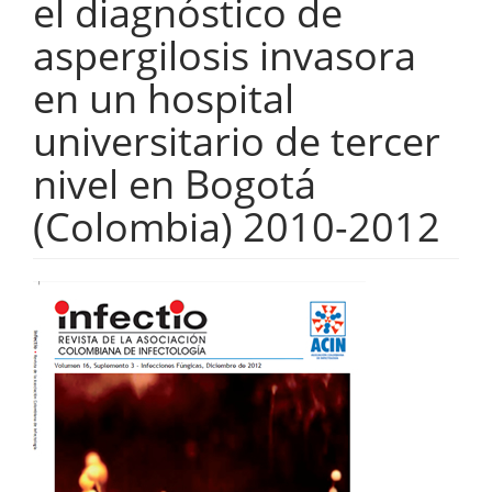
el diagnóstico de
aspergilosis invasora
en un hospital
universitario de tercer
nivel en Bogotá
(Colombia) 2010-2012
Barra
lateral
del
artículo