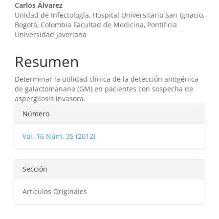
artículo
Carlos Álvarez
Unidad de Infectología, Hospital Universitario San Ignacio,
Bogotá, Colombia Facultad de Medicina, Pontificia
Universidad Javeriana
Resumen
Determinar la utilidad clínica de la detección antigénica
de galactomanano (GM) en pacientes con sospecha de
aspergilosis invasora.
Detalles
Número
del
Vol. 16 Núm. 3S (2012)
artículo
Sección
Articulos Originales