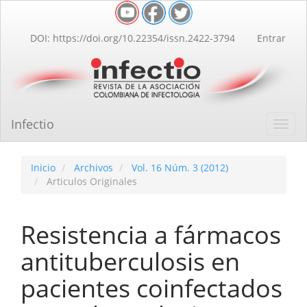
Navegación
principal
Contenido
DOI: https://doi.org/10.22354/issn.2422-3794
Entrar
principal
Barra
lateral
Infectio
Toggl
navig
Inicio
Archivos
Vol. 16 Núm. 3 (2012)
Articulos Originales
Resistencia a fármacos
antituberculosis en
pacientes coinfectados