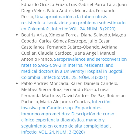
Eduardo Orozco-Erazo, Luis Gabriel Parra-Lara, Juan
Diego Velez, Pablo Andrés Moncada, Fernando
Rosso,
Una aproximación a la tuberculosis
resistente a isoniazida: ¿un problema subestimado
en Colombia?
,
Infectio: VOL. 24, NÚM. 3 (2020)
Beatriz Ariza, Ximena Torres, Diana Salgado, Magda
Cepeda, Carlos Gómez Restrepo, Julio Cesar
Castellanos, Fernando Suárez-Obando, Adriana
Cuellar, Claudia Cardozo, Juana Ángel, Manuel
Antonio Franco,
Seroprevalence and seroconversion
rates to SARS-CoV-2 in interns, residents, and
medical doctors in a University Hospital in Bogotá,
Colombia
,
Infectio: VOL. 25, NÚM. 3 (2021)
Pablo Andrés Moncada, Karen Daniela Candelo,
Melibea Sierra-Ruiz, Fernando Rosso, Luisa
Fernanda Martínez, David Andrés De Paz, Robinson
Pacheco, María Alejandra Cuartas,
Infección
invasiva por Candida spp. En pacientes
inmunocomprometidos: Descripción de curso
clínico experiencia diagnóstica, manejo y
seguimiento en centro de alta complejidad
,
Infectio: VOL. 24, NÚM. 3 (2020)