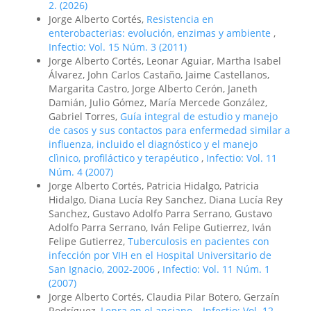
2. (2026)
Jorge Alberto Cortés,
Resistencia en
enterobacterias: evolución, enzimas y ambiente
,
Infectio: Vol. 15 Núm. 3 (2011)
Jorge Alberto Cortés, Leonar Aguiar, Martha Isabel
Álvarez, John Carlos Castaño, Jaime Castellanos,
Margarita Castro, Jorge Alberto Cerón, Janeth
Damián, Julio Gómez, María Mercede González,
Gabriel Torres,
Guía integral de estudio y manejo
de casos y sus contactos para enfermedad similar a
influenza, incluido el diagnóstico y el manejo
clìnico, profiláctico y terapéutico
,
Infectio: Vol. 11
Núm. 4 (2007)
Jorge Alberto Cortés, Patricia Hidalgo, Patricia
Hidalgo, Diana Lucía Rey Sanchez, Diana Lucía Rey
Sanchez, Gustavo Adolfo Parra Serrano, Gustavo
Adolfo Parra Serrano, Iván Felipe Gutierrez, Iván
Felipe Gutierrez,
Tuberculosis en pacientes con
infección por VIH en el Hospital Universitario de
San Ignacio, 2002-2006
,
Infectio: Vol. 11 Núm. 1
(2007)
Jorge Alberto Cortés, Claudia Pilar Botero, Gerzaín
Rodríguez,
Lepra en el anciano.
,
Infectio: Vol. 12