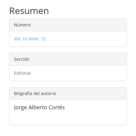
principal
Resumen
del
Detalles
artículo
Número
del
Vol. 16 Núm. 1S
artículo
Sección
Editorial
Biografía del autor/a
Jorge Alberto Cortés