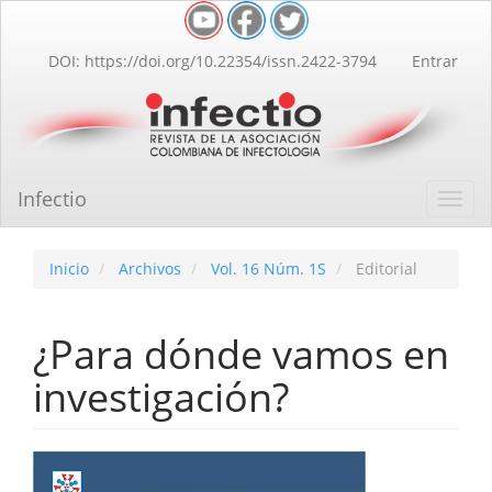
Navegación
principal
Contenido
DOI: https://doi.org/10.22354/issn.2422-3794
Entrar
principal
Barra
lateral
Infectio
Toggl
navig
Inicio
Archivos
Vol. 16 Núm. 1S
Editorial
¿Para dónde vamos en
investigación?
Barra