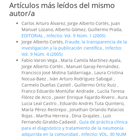
Artículos más leídos del mismo
autor/a
Carlos Arturo Álvarez, Jorge Alberto Cortés, Juan
Manuel Lozano, Alberto Gómez, Guillermo Prada,
EDITORIAL
,
Infectio: Vol. 9 Núm. 1 (2005)
Jorge Alberto Cortés,
Fraude, la transparencia de la
investigación y la publicación científica
,
Infectio:
Vol. 9 Núm. 4 (2005)
Fabio Varon-Vega , María Camila Martínez-Ayala,
Jorge Alberto Cortés , Manuel Garay-Fernández,
Francisco José Molina Saldarriaga , Laura Cristina
Nocua-Baez , Iván Arturo Rodríguez Sabogal ,
Carmelo Dueñas Castell , Guillermo Ortiz Ruiz ,
Franco Eduardo Montúfar Andrade , Lucila Teresa
Flórez de Arco , Javier Enrique Fajardo-Rivero , Aura
Lucia Leal Castro , Eduardo Andrés Tuta Quintero,
María Pérez-Restrepo , Jonathan Orlando Palacios
Rojas , Martha Herrera , Dina Grajales , Luis
Fernando Giraldo-Cadavid ,
Guía de práctica clínica
para el diagnóstico y tratamiento de la neumonía
adquirida en la comunidad
,
Infectio: VOL. 30 NUM