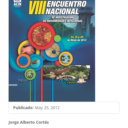
lateral
del
artículo
Publicado:
May 25, 2012
Contenido
Jorge Alberto Cortés