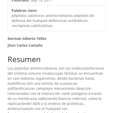
Publicado:
Sep 19, 2011
Palabras clave:
péptidos catiónicos antimicrobianos péptidos de
defensa del huésped defensinas antibióticos
cecropinas catelicidinas.
Contenido
Germán Alberto Téllez
Jhon Carlos Castaño
principal
del
Resumen
artículo
Los péptidos antimicrobianos son las moléculasefectoras
del sistema inmune innato,cuyas familias se encuentran
en casi todoslos organismos, desde bacterias hasta
mamíferos.Son una familia de sustancias
polifacéticascon complejos mecanismos deacción
relacionados con la interacción conel patógeno a través
de su membrana, oafectando blancos internos, como la
replicacióndel ADN y la síntesis de proteínas,
einteractuando con el huésped con