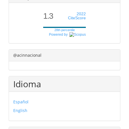
1.3
2022
CiteScore
28th percentile
Powered by
@acinnacional
Idioma
Español
English