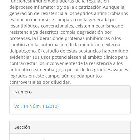
funcionesinmunomoduladoras de la regulación
delproceso inflamatorio y de la cicatrización.Aunque la
generación de resistencia a lospéptidos antimicrobianos
es mucho menorsi se compara con la generada por
losantibióticos convencionales, existen mecanismosde
resistencia ya descritos, comola degradación por
proteasas, la liberaciónde proteínas inhibidoras o los
cambios en laconformación de la membrana externa
delpatógeno. El estudio de estas sustancias hapermitido
evidenciar sus usos potencialesen el ámbito clínico para
contrarrestar los inconvenientesde la resistencia a los
antibióticos;sin embargo, a pesar de los grandesavances
logrados en este campo, aún quedanpuntos
controversiales por dilucidar.
Detalles
Número
del
Vol. 14 Núm. 1 (2010)
artículo
Sección