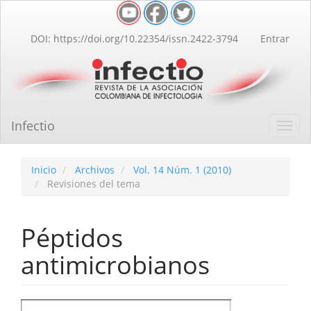
Navegación
principal
Contenido
DOI: https://doi.org/10.22354/issn.2422-3794
Entrar
principal
Barra
lateral
Infectio
Toggl
navig
Inicio
Archivos
Vol. 14 Núm. 1 (2010)
Revisiones del tema
Péptidos
antimicrobianos
Barra