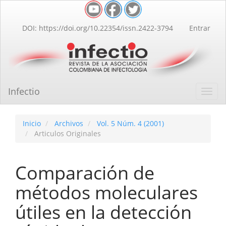
Navegación
principal
Contenido
DOI: https://doi.org/10.22354/issn.2422-3794
Entrar
principal
Barra
lateral
Infectio
Toggl
navig
Inicio
Archivos
Vol. 5 Núm. 4 (2001)
Articulos Originales
Comparación de
métodos moleculares
útiles en la detección