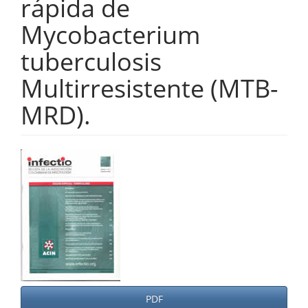
rápida de
Mycobacterium
tuberculosis
Multirresistente (MTB-
MRD).
Barra
lateral
del
artículo
PDF