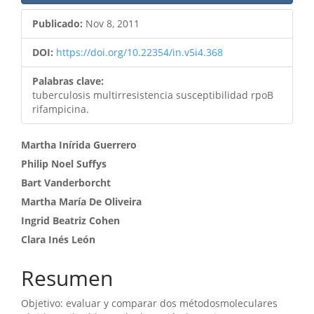
Publicado:
Nov 8, 2011
DOI:
https://doi.org/10.22354/in.v5i4.368
Palabras clave:
tuberculosis multirresistencia susceptibilidad rpoB
rifampicina.
Contenido
Martha Inírida Guerrero
Philip Noel Suffys
principal
Bart Vanderborcht
del
Martha María De Oliveira
artículo
Ingrid Beatriz Cohen
Clara Inés León
Resumen
Objetivo: evaluar y comparar dos métodosmoleculares