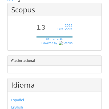
<<
<
1
2
Scopus
1.3
2022
CiteScore
28th percentile
Powered by
@acinnacional
Idioma
Español
English