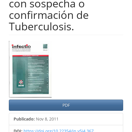
con sospecha o
confirmación de
Tuberculosis.
Barra
lateral
del
artículo
PDF
Publicado:
Nov 8, 2011
DOI:
https://doi.org/10.22354/in.v5i4.367