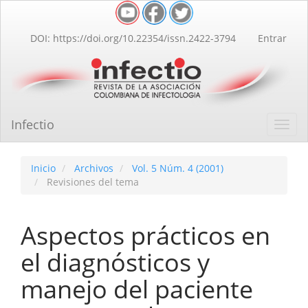
Navegación
principal
Contenido
DOI: https://doi.org/10.22354/issn.2422-3794
Entrar
principal
Barra
lateral
Infectio
Toggl
navig
Inicio
Archivos
Vol. 5 Núm. 4 (2001)
Revisiones del tema
Aspectos prácticos en
el diagnósticos y
manejo del paciente