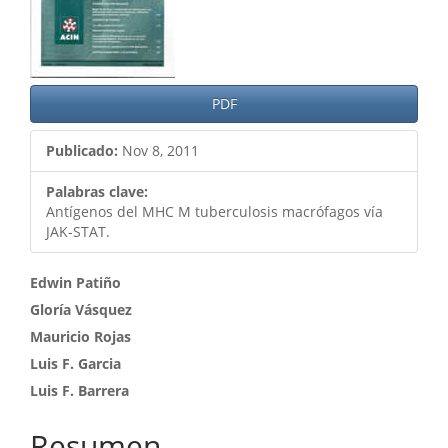
artículo
PDF
Publicado:
Nov 8, 2011
Palabras clave:
Antígenos del MHC M tuberculosis macrófagos vía
JAK-STAT.
Contenido
Edwin Patiño
Gloría Vásquez
principal
Mauricio Rojas
del
Luis F. Garcia
artículo
Luis F. Barrera
Resumen