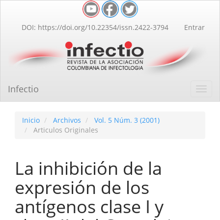
Navegación
principal
Contenido
DOI: https://doi.org/10.22354/issn.2422-3794
Entrar
principal
Barra
lateral
Infectio
Toggl
navig
Inicio
Archivos
Vol. 5 Núm. 3 (2001)
Articulos Originales
La inhibición de la
expresión de los
antígenos clase I y