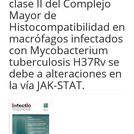
clase II del Complejo
Mayor de
Histocompatibilidad en
macrófagos infectados
con Mycobacterium
tuberculosis H37Rv se
debe a alteraciones en
la vía JAK-STAT.
Barra
lateral
del