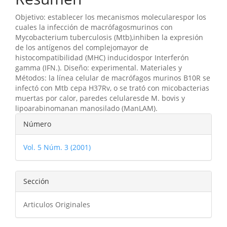
Objetivo: establecer los mecanismos molecularespor los
cuales la infección de macrófagosmurinos con
Mycobacterium tuberculosis (Mtb),inhiben la expresión
de los antígenos del complejomayor de
histocompatibilidad (MHC) inducidospor Interferón
gamma (IFN.). Diseño: experimental. Materiales y
Métodos: la línea celular de macrófagos murinos B10R se
infectó con Mtb cepa H37Rv, o se trató con micobacterias
muertas por calor, paredes celularesde M. bovis y
lipoarabinomanan manosilado (ManLAM).
Detalles
Número
del
Vol. 5 Núm. 3 (2001)
artículo
Sección
Articulos Originales