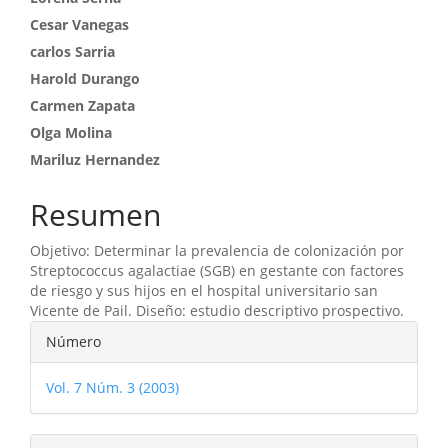
principal
Cesar Vanegas
del
carlos Sarria
artículo
Harold Durango
Carmen Zapata
Olga Molina
Mariluz Hernandez
Resumen
Objetivo: Determinar la prevalencia de colonización por
Streptococcus agalactiae (SGB) en gestante con factores
de riesgo y sus hijos en el hospital universitario san
Vicente de Pail. Diseño: estudio descriptivo prospectivo.
Detalles
Número
del
Vol. 7 Núm. 3 (2003)
artículo