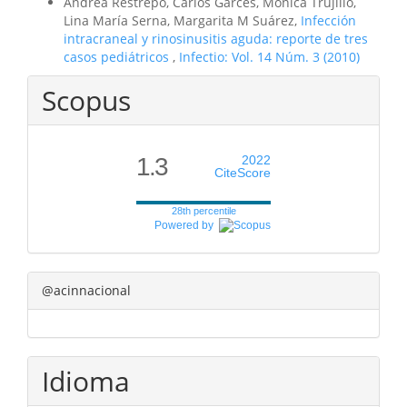
Andrea Restrepo, Carlos Garcés, Mónica Trujillo,
Lina María Serna, Margarita M Suárez,
Infección
intracraneal y rinosinusitis aguda: reporte de tres
casos pediátricos
,
Infectio: Vol. 14 Núm. 3 (2010)
Scopus
1.3
2022
CiteScore
28th percentile
Powered by
@acinnacional
Idioma