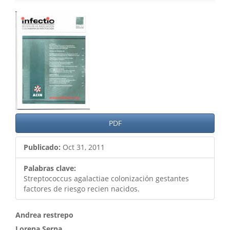
Barra
lateral
del
artículo
PDF
Publicado:
Oct 31, 2011
Palabras clave:
Streptococcus agalactiae colonización gestantes
factores de riesgo recien nacidos.
Contenido
Andrea restrepo
Lorena Serna