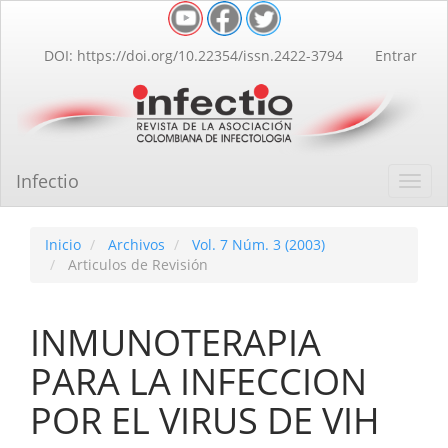
Navegación
principal
Contenido
DOI: https://doi.org/10.22354/issn.2422-3794
Entrar
principal
Barra
lateral
Infectio
Toggl
navig
Inicio
Archivos
Vol. 7 Núm. 3 (2003)
Articulos de Revisión
INMUNOTERAPIA
PARA LA INFECCION
POR EL VIRUS DE VIH