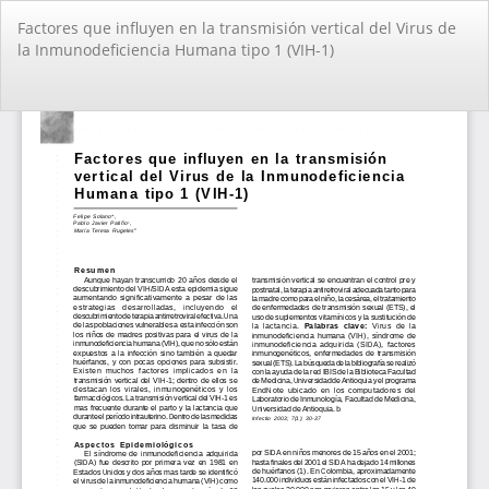
Volver
Factores que influyen en la transmisión vertical del Virus de
a
la Inmunodeficiencia Humana tipo 1 (VIH-1)
los
detalles
del
De
De
artículo
PD