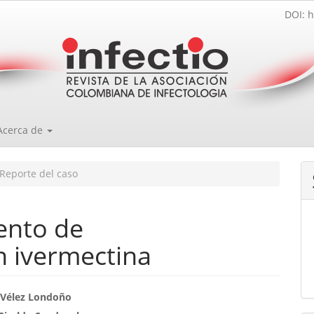
DOI: h
Acerca de
Reporte del caso
ento de
on ivermectina
enido
 Vélez Londoño