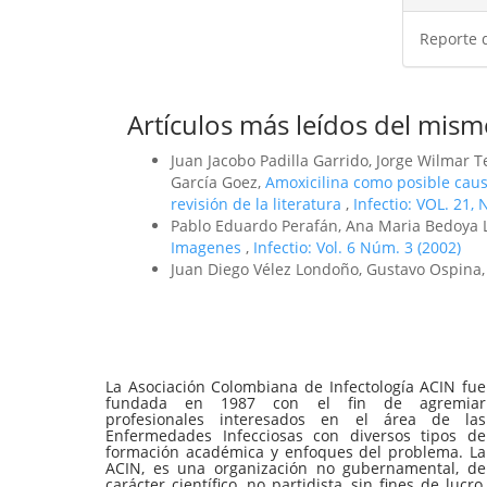
Reporte 
Artículos más leídos del mism
Juan Jacobo Padilla Garrido, Jorge Wilmar 
García Goez,
Amoxicilina como posible caus
revisión de la literatura
,
Infectio: VOL. 21,
Pablo Eduardo Perafán, Ana Maria Bedoya 
Imagenes
,
Infectio: Vol. 6 Núm. 3 (2002)
Juan Diego Vélez Londoño, Gustavo Ospina
La Asociación Colombiana de Infectología ACIN fue
fundada en 1987 con el fin de agremiar
profesionales interesados en el área de las
Enfermedades Infecciosas con diversos tipos de
formación académica y enfoques del problema. La
ACIN, es una organización no gubernamental, de
carácter científico, no partidista, sin fines de lucro,