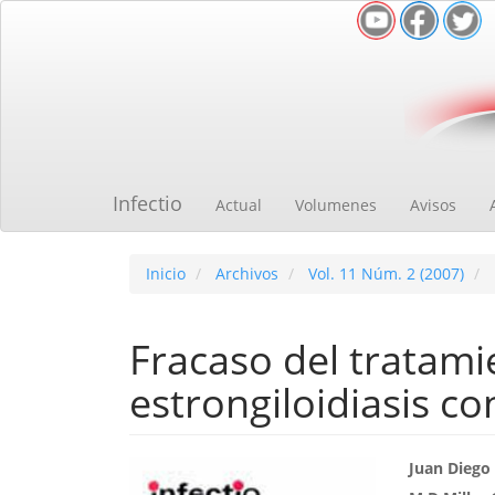
Navegación
principal
Contenido
principal
Barra
lateral
Infectio
Actual
Volumenes
Avisos
Inicio
Archivos
Vol. 11 Núm. 2 (2007)
Fracaso del tratami
estrongiloidiasis c
Barra
Cont
Juan Diego