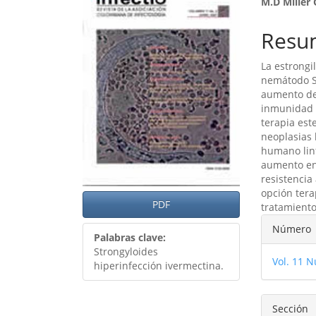
M.D Miller
lateral
princ
del
del
Resu
artículo
artíc
La estrongi
nemátodo St
aumento de 
inmunidad 
terapia es
neoplasias 
humano linf
aumento en 
resistencia
opción tera
PDF
tratamiento
Detal
Número
Palabras clave:
del
Strongyloides
Vol. 11 N
artíc
hiperinfección ivermectina.
Sección