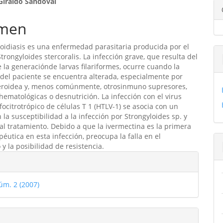
 Giraldo Sandoval
ipal
men
ulo
loidiasis es una enfermedad parasitaria producida por el
rongyloides stercoralis. La infección grave, que resulta del
la generaciónde larvas filariformes, ocurre cuando la
del paciente se encuentra alterada, especialmente por
teroidea y, menos comúnmente, otrosinmuno supresores,
hematológicas o desnutrición. La infección con el virus
ocitrotrópico de células T 1 (HTLV-1) se asocia con un
la susceptibilidad a la infección por Strongyloides sp. y
 al tratamiento. Debido a que la ivermectina es la primera
péutica en esta infección, preocupa la falla en el
 y la posibilidad de resistencia.
les
úm. 2 (2007)
ulo