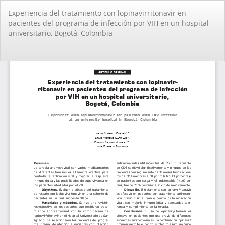
Volver
Experiencia del tratamiento con lopinavirritonavir en
a
pacientes del programa de infección por VIH en un hospital
los
universitario, Bogotá, Colombia
detalles
del
artículo
De
De
PD