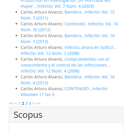
Producción en investigación, un reto cada vez
mayor.
,
Infectio: Vol. 7 Núm. 4 (2003)
Carlos Arturo Alvarez,
Bandera
,
Infectio: Vol. 15
Núm. 3 (2011)
Carlos Arturo Álvarez,
Contenido
,
Infectio: Vol. 16
Núm. 3S (2012)
Carlos Arturo Álvarez,
Bandera
,
Infectio: Vol. 16
Núm. 3 (2012)
Carlos Arturo Alvarez,
Infectio, ahora en SciELO
,
Infectio: Vol. 12 Núm. 2 (2008)
Carlos Arturo Alvarez,
Comprometidos con el
conocimiento y el control de las infecciones.
,
Infectio: Vol. 12 Núm. 4 (2008)
Carlos Arturo Álvarez,
Bandera
,
Infectio: Vol. 16
Núm. 4 (2012)
Carlos Arturo Álvarez,
CONTENIDO
,
Infectio:
Volumen 17 No 3
<<
<
1
2
3
4
>
>>
Scopus