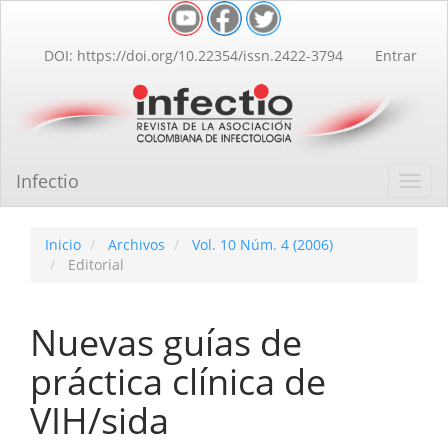
Navegación
principal
Contenido
DOI: https://doi.org/10.22354/issn.2422-3794
Entrar
principal
Barra
lateral
Infectio
Toggl
navig
Inicio
Archivos
Vol. 10 Núm. 4 (2006)
Editorial
Nuevas guías de
práctica clínica de
VIH/sida