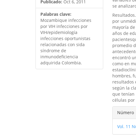
Publicado:
Oct 6, 2011
se analizar
Palabras clave:
Resultados.
Mozambique infecciones
por unmédic
por VIH infecciones por
mayoría de 
VIH/epidemiología
años de eda
infecciones oportunistas
pacientesqu
relacionadas con sida
promedio de
síndrome de
antecedente
inmunodeficiencia
encontró u
adquirida Colombia.
como en muj
estadioclín
hombres, fu
resultados 
según la cl
que tenían 
células por
Detal
Número
del
Vol. 11 N
artíc