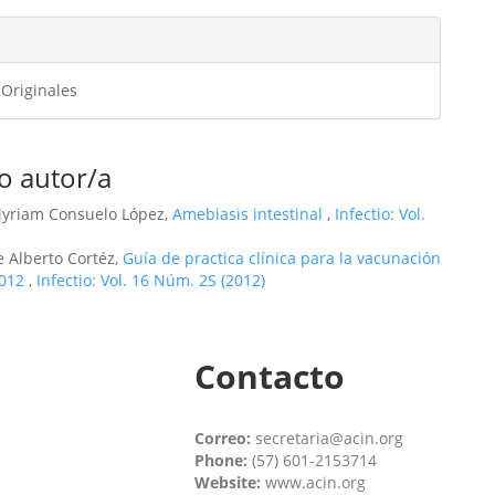
 Originales
o autor/a
 Myriam Consuelo López,
Amebiasis intestinal
,
Infectio: Vol.
e Alberto Cortéz,
Guía de practica clínica para la vacunación
2012
,
Infectio: Vol. 16 Núm. 2S (2012)
Contacto
Correo:
secretaria@acin.org
Phone:
(57) 601-2153714
Website:
www.acin.org