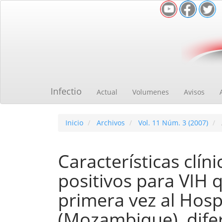
Navegación
principal
Contenido
principal
Barra
lateral
Infectio
Actual
Volumenes
Avisos
Inicio
Archivos
Vol. 11 Núm. 3 (2007)
Características clín
positivos para VIH 
primera vez al Hosp
(Mozambique), difer