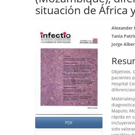
situación de África 
Barra
Cont
Alexander 
Tania Patri
lateral
princ
Jorge Alber
del
del
artículo
artíc
Resu
Objetivos. 
pacientes p
Hospital Ce
diferencias
Materialesy
diagnostica
Maputo, Mo
rápida en s
PDF
incluyeronl
sido valora
variables d