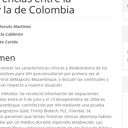
y la de Colombia
enido
Rocuts Martínez
cia Calderón
ipal
to Cortéz
ulo
men
Conocer las características clínicas y delaboratorio de los
ositivos para VIH queconsultaron por primera vez al
ntral deMaputo, Mozambique, y discutir las similitudes y
con respecto a nuestra situación.
 métodos. Se recolectó información de lospacientes
dos entre el 9 de julio y el 13 deseptiembre de 2004 en
zambique, coninfección por VIH mediante una prueba
angre(Uni-Gold, Trinity Biotech, PLC, Irlanda). Se
os pacientes que tenían historias clínicas abiertasy habían
dos por un médico durante elperiodo establecido. Las
emográficas y clínicasse incluyeron en una base de datos y