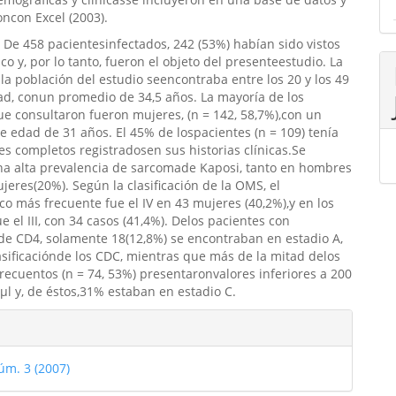
oncon Excel (2003).
 De 458 pacientesinfectados, 242 (53%) habían sido vistos
o y, por lo tanto, fueron el objeto del presenteestudio. La
la población del estudio seencontraba entre los 20 y los 49
d, conun promedio de 34,5 años. La mayoría de los
e consultaron fueron mujeres, (n = 142, 58,7%),con un
 edad de 31 años. El 45% de lospacientes (n = 109) tenía
s completos registradosen sus historias clínicas.Se
na alta prevalencia de sarcomade Kaposi, tanto en hombres
eres(20%). Según la clasificación de la OMS, el
ico más frecuente fue el IV en 43 mujeres (40,2%),y en los
e el III, con 34 casos (41,4%). Delos pacientes con
de CD4, solamente 18(12,8%) se encontraban en estadio A,
asificaciónde los CDC, mientras que más de la mitad delos
recuentos (n = 74, 53%) presentaronvalores inferiores a 200
 µl y, de éstos,31% estaban en estadio C.
les
úm. 3 (2007)
ulo