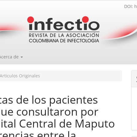
DOI: h
Acerca de
Articulos Originales
icas de los pacientes
que consultaron por
ital Central de Maputo
encias entre la