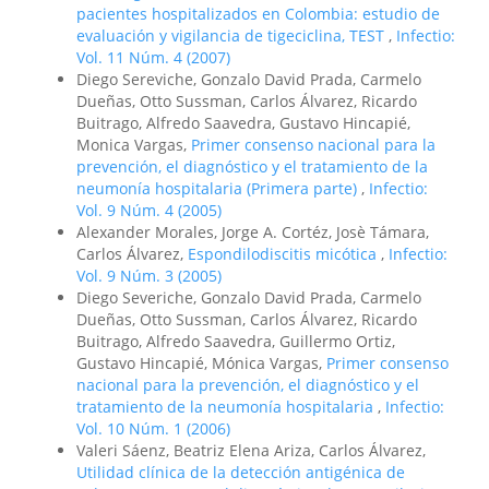
pacientes hospitalizados en Colombia: estudio de
evaluación y vigilancia de tigeciclina, TEST
,
Infectio:
Vol. 11 Núm. 4 (2007)
Diego Sereviche, Gonzalo David Prada, Carmelo
Dueñas, Otto Sussman, Carlos Álvarez, Ricardo
Buitrago, Alfredo Saavedra, Gustavo Hincapié,
Monica Vargas,
Primer consenso nacional para la
prevención, el diagnóstico y el tratamiento de la
neumonía hospitalaria (Primera parte)
,
Infectio:
Vol. 9 Núm. 4 (2005)
Alexander Morales, Jorge A. Cortéz, Josè Támara,
Carlos Álvarez,
Espondilodiscitis micótica
,
Infectio:
Vol. 9 Núm. 3 (2005)
Diego Severiche, Gonzalo David Prada, Carmelo
Dueñas, Otto Sussman, Carlos Álvarez, Ricardo
Buitrago, Alfredo Saavedra, Guillermo Ortiz,
Gustavo Hincapié, Mónica Vargas,
Primer consenso
nacional para la prevención, el diagnóstico y el
tratamiento de la neumonía hospitalaria
,
Infectio:
Vol. 10 Núm. 1 (2006)
Valeri Sáenz, Beatriz Elena Ariza, Carlos Álvarez,
Utilidad clínica de la detección antigénica de