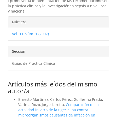
l promover la implementación de las recomendacionesen
la práctica clínica y la investigaciónen sepsis a nivel local
y nacional.
Detalles
Número
del
Vol. 11 Núm. 1 (2007)
artículo
Sección
Guias de Práctica Clínica
Artículos más leídos del mismo
autor/a
Ernesto Martínez, Carlos Pérez, Guillermo Prada,
Varinia Rozo, Jorge Larotta,
Comparación de la
actividad in vitro de la tigeciclina contra
microorganismos causantes de infección en