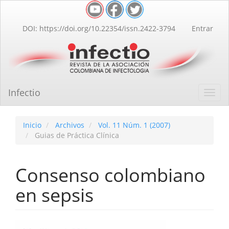
Navegación
principal
Contenido
DOI: https://doi.org/10.22354/issn.2422-3794
Entrar
principal
Barra
lateral
Infectio
Toggl
navig
Inicio
Archivos
Vol. 11 Núm. 1 (2007)
Guias de Práctica Clínica
Consenso colombiano
en sepsis
Barra