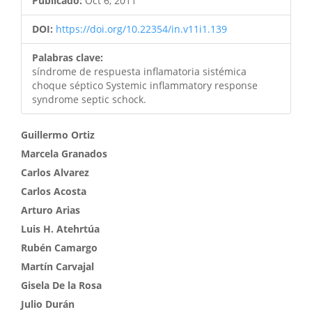
Publicado:
Oct 6, 2011
DOI:
https://doi.org/10.22354/in.v11i1.139
Palabras clave:
síndrome de respuesta inflamatoria sistémica
choque séptico Systemic inflammatory response
syndrome septic schock.
Contenido
Guillermo Ortiz
Marcela Granados
principal
Carlos Alvarez
del
Carlos Acosta
artículo
Arturo Arias
Luis H. Atehrtúa
Rubén Camargo
Martín Carvajal
Gisela De la Rosa
Julio Durán