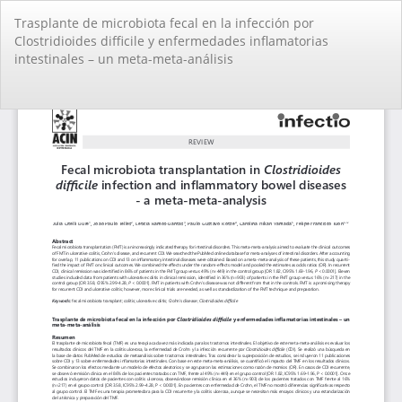
Volver
Trasplante de microbiota fecal en la infección por
a
Clostridioides difficile y enfermedades inflamatorias
los
intestinales – un meta-meta-análisis
detalles
del
artículo
De
De
PD