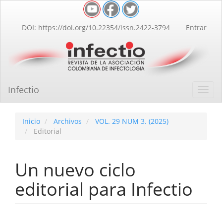
Navegación
principal
Contenido
DOI: https://doi.org/10.22354/issn.2422-3794
Entrar
principal
Barra
lateral
Infectio
Toggl
navig
Inicio
Archivos
VOL. 29 NUM 3. (2025)
Editorial
Un nuevo ciclo
editorial para Infectio
Barra