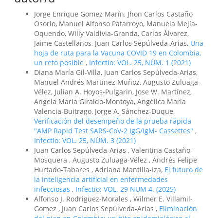
Jorge Enrique Gomez Marín, Jhon Carlos Castaño
Osorio, Manuel Alfonso Patarroyo, Manuela Mejía-
Oquendo, Willy Valdivia-Granda, Carlos Álvarez,
Jaime Castellanos, Juan Carlos Sepúlveda-Arias,
Una
hoja de ruta para la Vacuna COVID 19 en Colombia,
un reto posible
,
Infectio: VOL. 25, NÚM. 1 (2021)
Diana María Gil-Villa, Juan Carlos Sepúlveda-Arias,
Manuel Andrés Martinez Muñoz, Augusto Zuluaga-
Vélez, Julian A. Hoyos-Pulgarin, Jose W. Martínez,
Angela Maria Giraldo-Montoya, Angélica María
Valencia-Buitrago, Jorge A. Sánchez-Duque,
Verificación del desempeño de la prueba rápida
"AMP Rapid Test SARS-CoV-2 IgG/IgM- Cassettes"
,
Infectio: VOL. 25, NÚM. 3 (2021)
Juan Carlos Sepúlveda-Arias , Valentina Castaño-
Mosquera , Augusto Zuluaga-Vélez , Andrés Felipe
Hurtado-Tabares , Adriana Mantilla-Iza,
El futuro de
la inteligencia artificial en enfermedades
infecciosas
,
Infectio: VOL. 29 NUM 4. (2025)
Alfonso J. Rodriguez-Morales , Wilmer E. Villamil-
Gomez , Juan Carlos Sepúlveda-Arias ,
Eliminación