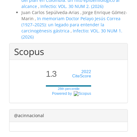
del pian en Colombia: un hito epidemiológico al
alcance
,
Infectio: VOL. 30 NUM 2. (2026)
Juan Carlos Sepúlveda-Arias , Jorge Enrique Gómez-
Marin ,
In memoriam Doctor Pelayo Jesús Correa
(1927–2025): un legado para entender la
carcinogénesis gástrica
,
Infectio: VOL. 30 NUM 1.
(2026)
Scopus
1.3
2022
CiteScore
28th percentile
Powered by
@acinnacional