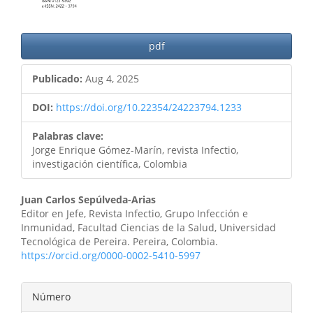
pdf
Publicado:
Aug 4, 2025
DOI:
https://doi.org/10.22354/24223794.1233
Palabras clave:
Jorge Enrique Gómez-Marín, revista Infectio,
investigación científica, Colombia
Contenido
Juan Carlos Sepúlveda-Arias
Editor en Jefe, Revista Infectio, Grupo Infección e
principal
Inmunidad, Facultad Ciencias de la Salud, Universidad
Tecnológica de Pereira. Pereira, Colombia.
del
https://orcid.org/0000-0002-5410-5997
artículo
Detalles
Número