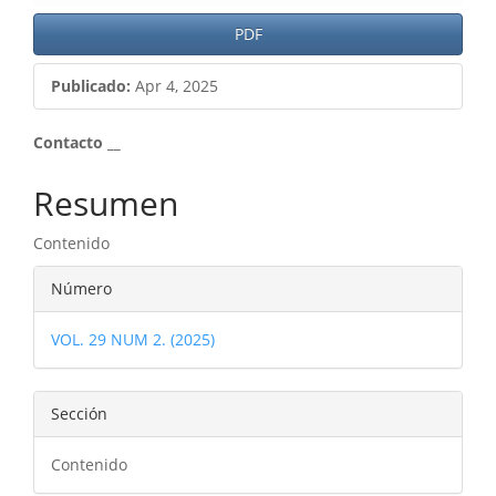
PDF
Publicado:
Apr 4, 2025
Contenido
Contacto __
principal
Resumen
del
Contenido
artículo
Detalles
Número
del
VOL. 29 NUM 2. (2025)
artículo
Sección
Contenido