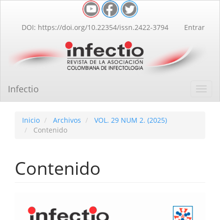
Navegación
principal
Contenido
DOI: https://doi.org/10.22354/issn.2422-3794
Entrar
principal
Barra
lateral
Infectio
Toggl
navig
Inicio
Archivos
VOL. 29 NUM 2. (2025)
Contenido
Contenido
Barra
lateral