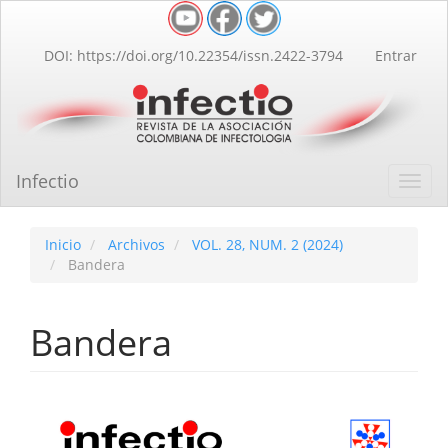
Navegación
principal
Contenido
DOI: https://doi.org/10.22354/issn.2422-3794
Entrar
principal
Barra
lateral
Infectio
Toggl
navig
Inicio
Archivos
VOL. 28, NUM. 2 (2024)
Bandera
Bandera
Barra
lateral