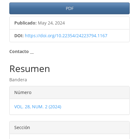
PDF
Publicado:
May 24, 2024
DOI:
https://doi.org/10.22354/24223794.1167
Contenido
Contacto __
principal
Resumen
del
Bandera
artículo
Detalles
Número
del
VOL. 28, NUM. 2 (2024)
artículo
Sección