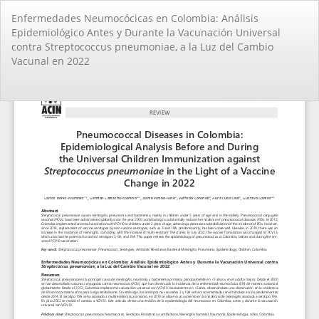
Volver
Enfermedades Neumocócicas en Colombia: Análisis
a
Epidemiológico Antes y Durante la Vacunación Universal
los
contra Streptococcus pneumoniae, a la Luz del Cambio
detalles
Vacunal en 2022
del
artículo
De
De
PD