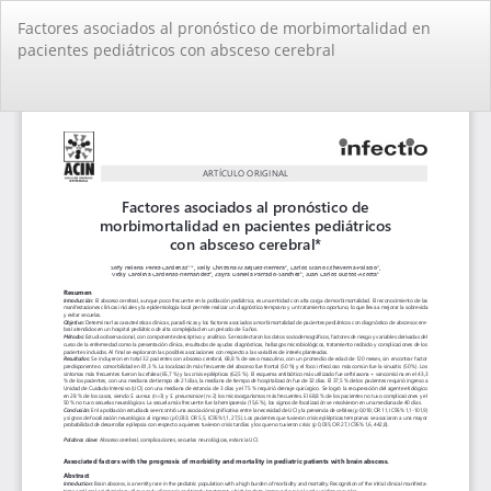
Volver
Factores asociados al pronóstico de morbimortalidad en
a
pacientes pediátricos con absceso cerebral
los
detalles
del
De
De
artículo
PD