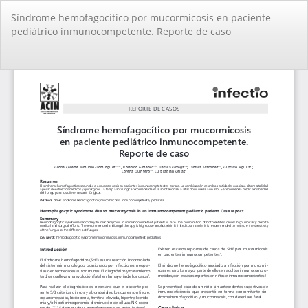
Volver
Síndrome hemofagocítico por mucormicosis en paciente
a
pediátrico inmunocompetente. Reporte de caso
los
detalles
del
De
De
artículo
PD