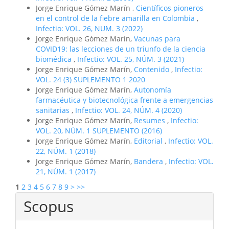
Jorge Enrique Gómez Marín ,
Científicos pioneros
en el control de la fiebre amarilla en Colombia
,
Infectio: VOL. 26, NUM. 3 (2022)
Jorge Enrique Gómez Marín,
Vacunas para
COVID19: las lecciones de un triunfo de la ciencia
biomédica
,
Infectio: VOL. 25, NÚM. 3 (2021)
Jorge Enrique Gómez Marín,
Contenido
,
Infectio:
VOL. 24 (3) SUPLEMENTO 1 2020
Jorge Enrique Gómez Marín,
Autonomía
farmacéutica y biotecnológica frente a emergencias
sanitarias
,
Infectio: VOL. 24, NÚM. 4 (2020)
Jorge Enrique Gómez Marín,
Resumes
,
Infectio:
VOL. 20, NÚM. 1 SUPLEMENTO (2016)
Jorge Enrique Gómez Marín,
Editorial
,
Infectio: VOL.
22, NÚM. 1 (2018)
Jorge Enrique Gómez Marín,
Bandera
,
Infectio: VOL.
21, NÚM. 1 (2017)
1
2
3
4
5
6
7
8
9
>
>>
Scopus