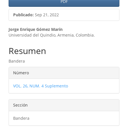
PDF
Publicado:
Sep 21, 2022
Contenido
Jorge Enrique Gómez Marín
Universidad del Quindio, Armenia, Colombia.
principal
del
Resumen
artículo
Bandera
Detalles
Número
del
VOL. 26, NUM. 4 Suplemento
artículo
Sección
Bandera