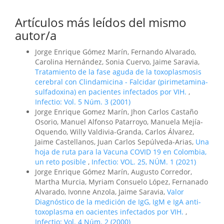
Artículos más leídos del mismo
autor/a
Jorge Enrique Gómez Marín, Fernando Alvarado,
Carolina Hernández, Sonia Cuervo, Jaime Saravia,
Tratamiento de la fase aguda de la toxoplasmosis
cerebral con Clindamicina - Falcidar (pirimetamina-
sulfadoxina) en pacientes infectados por VIH.
,
Infectio: Vol. 5 Núm. 3 (2001)
Jorge Enrique Gomez Marín, Jhon Carlos Castaño
Osorio, Manuel Alfonso Patarroyo, Manuela Mejía-
Oquendo, Willy Valdivia-Granda, Carlos Álvarez,
Jaime Castellanos, Juan Carlos Sepúlveda-Arias,
Una
hoja de ruta para la Vacuna COVID 19 en Colombia,
un reto posible
,
Infectio: VOL. 25, NÚM. 1 (2021)
Jorge Enrique Gómez Marín, Augusto Corredor,
Martha Murcia, Myriam Consuelo López, Fernanado
Alvarado, Ivonne Anzola, Jaime Saravia,
Valor
Diagnóstico de la medición de IgG, IgM e IgA anti-
toxoplasma en oacientes infectados por VIH.
,
Infectio: Vol. 4 Núm. 2 (2000)