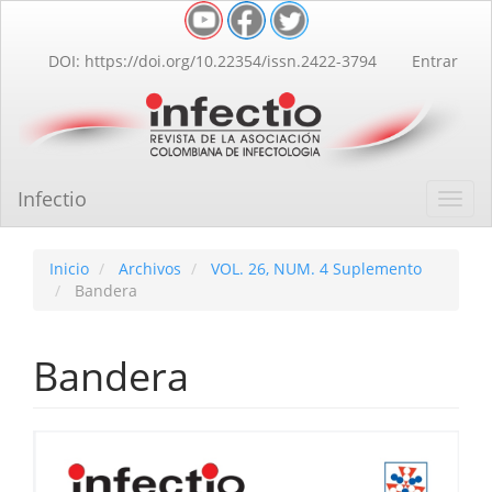
Navegación
principal
Contenido
DOI: https://doi.org/10.22354/issn.2422-3794
Entrar
principal
Barra
lateral
Infectio
Toggl
navig
Inicio
Archivos
VOL. 26, NUM. 4 Suplemento
Bandera
Bandera
Barra
lateral