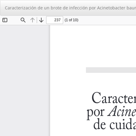
Volver
Caracterización de un brote de infección por Acinetobacter bau
a
los
detalles
del
artículo