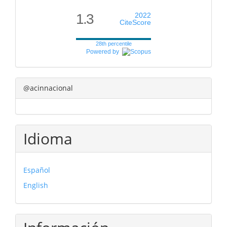
1.3
2022
CiteScore
28th percentile
Powered by
@acinnacional
Idioma
Español
English