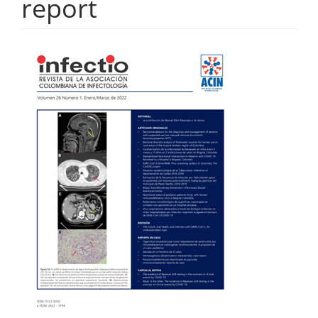
report
Barra
lateral
del
artículo