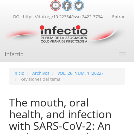
Navegación
principal
Contenido
DOI: https://doi.org/10.22354/issn.2422-3794
Entrar
principal
Barra
lateral
Infectio
Toggl
navig
Inicio
Archivos
VOL. 26, NUM. 1 (2022)
Revisiones del tema
The mouth, oral
health, and infection
with SARS-CoV-2: An