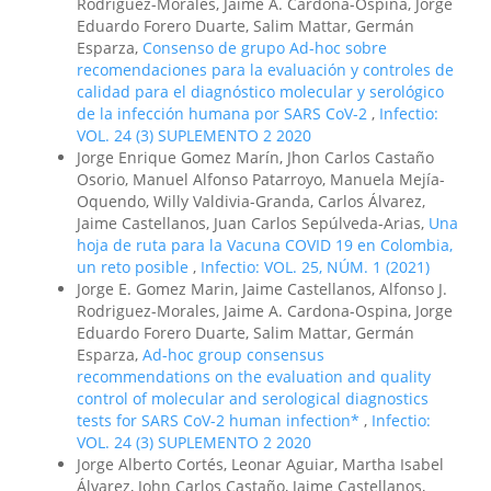
Rodriguez-Morales, Jaime A. Cardona-Ospina, Jorge
Eduardo Forero Duarte, Salim Mattar, Germán
Esparza,
Consenso de grupo Ad-hoc sobre
recomendaciones para la evaluación y controles de
calidad para el diagnóstico molecular y serológico
de la infección humana por SARS CoV-2
,
Infectio:
VOL. 24 (3) SUPLEMENTO 2 2020
Jorge Enrique Gomez Marín, Jhon Carlos Castaño
Osorio, Manuel Alfonso Patarroyo, Manuela Mejía-
Oquendo, Willy Valdivia-Granda, Carlos Álvarez,
Jaime Castellanos, Juan Carlos Sepúlveda-Arias,
Una
hoja de ruta para la Vacuna COVID 19 en Colombia,
un reto posible
,
Infectio: VOL. 25, NÚM. 1 (2021)
Jorge E. Gomez Marin, Jaime Castellanos, Alfonso J.
Rodriguez-Morales, Jaime A. Cardona-Ospina, Jorge
Eduardo Forero Duarte, Salim Mattar, Germán
Esparza,
Ad-hoc group consensus
recommendations on the evaluation and quality
control of molecular and serological diagnostics
tests for SARS CoV-2 human infection*
,
Infectio:
VOL. 24 (3) SUPLEMENTO 2 2020
Jorge Alberto Cortés, Leonar Aguiar, Martha Isabel
Álvarez, John Carlos Castaño, Jaime Castellanos,