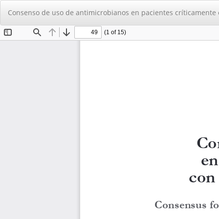
Volver
Consenso de uso de antimicrobianos en pacientes críticamente e
a
los
detalles
del
artículo