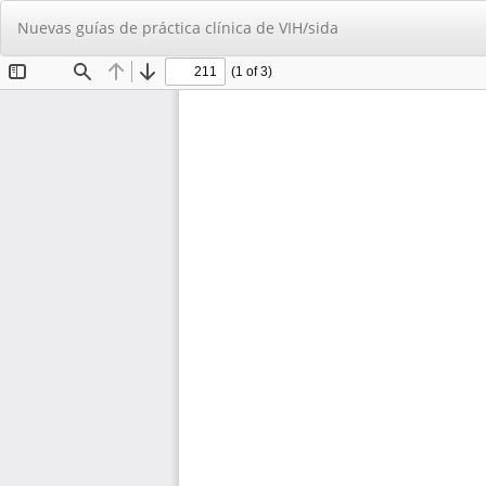
Volver
Nuevas guías de práctica clínica de VIH/sida
a
los
detalles
del
artículo